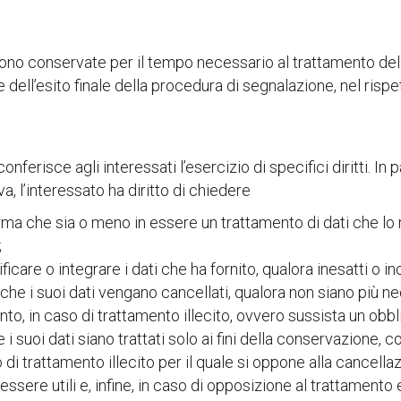
sono conservate per il tempo necessario al trattamento de
dell’esito finale della procedura di segnalazione, nel rispet
erisce agli interessati l’esercizio di specifici diritti. In p
a, l’interessato ha diritto di chiedere
ma che sia o meno in essere un trattamento di dati che lo ri
;
tificare o integrare i dati che ha fornito, qualora inesatti o i
che i suoi dati vengano cancellati, qualora non siano più nec
o, in caso di trattamento illecito, ovvero sussista un obbl
i suoi dati siano trattati solo ai fini della conservazione, co
o di trattamento illecito per il quale si oppone alla cancellaz
ssere utili e, infine, in caso di opposizione al trattamento 